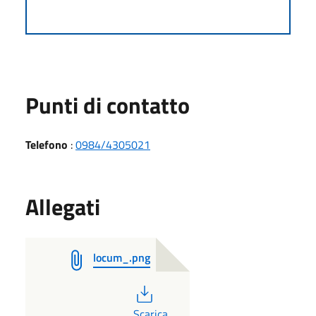
Punti di contatto
Telefono
:
0984/4305021
Allegati
locum_.png
PDF
Scarica