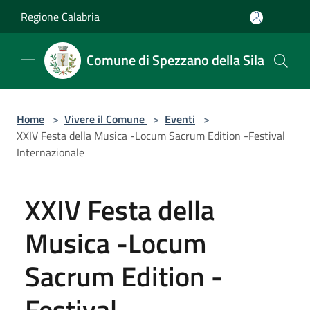
Salta al contenuto principale
Regione Calabria
Comune di Spezzano della Sila
Home
>
Vivere il Comune
>
Eventi
>
XXIV Festa della Musica -Locum Sacrum Edition -Festival
Internazionale
XXIV Festa della
Musica -Locum
Sacrum Edition -
Festival