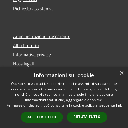
Richiesta assistenza
Amministrazione trasparente
Albo Pretorio
Informativa privacy
Note legali
×
Dichiarazione di accessibilità
Informazioni sui cookie
Questo sito web utilizza cookie tecnici e assimilati strettamente
necessari al corretto funzionamento e alla navigazione del sito,
nonché un cookie tecnico analitico al solo fine di elaborare
informazioni statistiche, aggregate e anonime.
RSS
Copyright © 2026 • Comune di
Per maggiori dettagli, può consultare la cookie policy al seguente
link
Accessibilità
Spezzano della Sila • Powered
Privacy
Municipium
Accesso
by
•
RIFIUTA TUTTO
ACCETTA TUTTO
Cookie
redazione