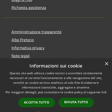
Richiesta assistenza
Amministrazione trasparente
Albo Pretorio
Informativa privacy
Note legali
×
Dichiarazione di accessibilità
Informazioni sui cookie
Questo sito web utilizza cookie tecnici e assimilati strettamente
necessari al corretto funzionamento e alla navigazione del sito,
nonché un cookie tecnico analitico al solo fine di elaborare
informazioni statistiche, aggregate e anonime.
RSS
Copyright © 2026 • Comune di
Per maggiori dettagli, può consultare la cookie policy al seguente
link
Accessibilità
Spezzano della Sila • Powered
Privacy
Municipium
Accesso
by
•
RIFIUTA TUTTO
ACCETTA TUTTO
Cookie
redazione