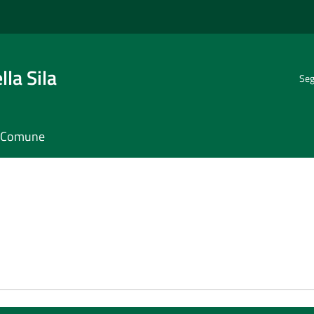
la Sila
Seg
il Comune