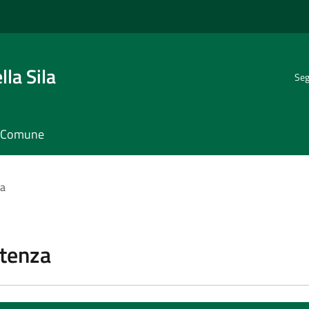
la Sila
Seg
il Comune
za
stenza