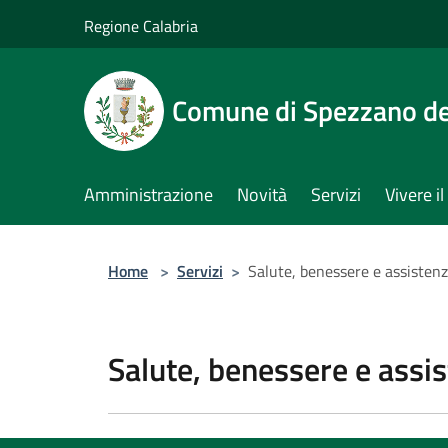
Salta al contenuto principale
Regione Calabria
Comune di Spezzano del
Amministrazione
Novità
Servizi
Vivere 
Home
>
Servizi
>
Salute, benessere e assisten
Salute, benessere e assi