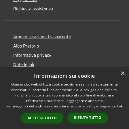
Richiesta assistenza
Amministrazione trasparente
Albo Pretorio
Informativa privacy
Note legali
×
Dichiarazione di accessibilità
Informazioni sui cookie
Questo sito web utilizza cookie tecnici e assimilati strettamente
necessari al corretto funzionamento e alla navigazione del sito,
nonché un cookie tecnico analitico al solo fine di elaborare
informazioni statistiche, aggregate e anonime.
RSS
Copyright © 2026 • Comune di
Per maggiori dettagli, può consultare la cookie policy al seguente
link
Accessibilità
Spezzano della Sila • Powered
Privacy
Municipium
Accesso
by
•
RIFIUTA TUTTO
ACCETTA TUTTO
Cookie
redazione