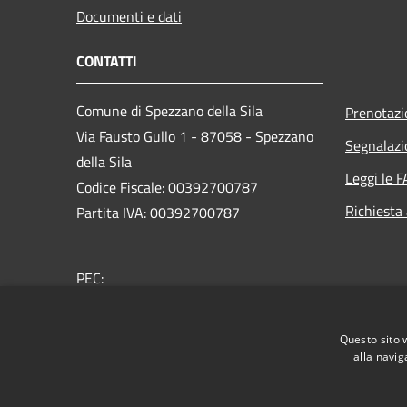
Documenti e dati
CONTATTI
Comune di Spezzano della Sila
Prenotaz
Via Fausto Gullo 1 - 87058 - Spezzano
Segnalazi
della Sila
Leggi le 
Codice Fiscale: 00392700787
Richiesta
Partita IVA: 00392700787
PEC:
protocollo.spezzanosila@asmepec.it
Centralino Unico: 0984 435021
Questo sito 
alla navig