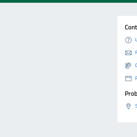
Cont
Prob