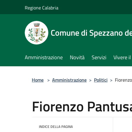
Salta al contenuto principale
Regione Calabria
Comune di Spezzano del
Amministrazione
Novità
Servizi
Vivere 
Home
>
Amministrazione
>
Politici
>
Fiorenz
Fiorenzo Pantus
INDICE DELLA PAGINA