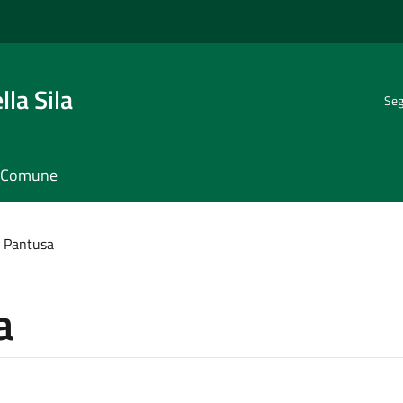
la Sila
Seg
il Comune
o Pantusa
a