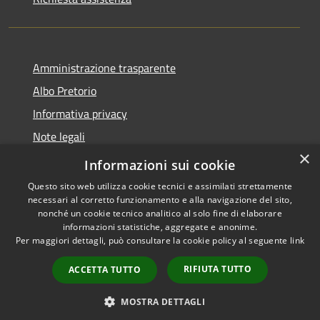
Amministrazione trasparente
Albo Pretorio
Informativa privacy
Note legali
×
Dichiarazione di accessibilità
Informazioni sui cookie
Questo sito web utilizza cookie tecnici e assimilati strettamente
necessari al corretto funzionamento e alla navigazione del sito,
nonché un cookie tecnico analitico al solo fine di elaborare
informazioni statistiche, aggregate e anonime.
RSS
Copyright © 2026 • Comune di
Per maggiori dettagli, può consultare la cookie policy al seguente
link
Accessibilità
Spezzano della Sila • Powered
Privacy
Municipium
Accesso
by
•
RIFIUTA TUTTO
ACCETTA TUTTO
Cookie
redazione
Mappa del sito
MOSTRA DETTAGLI