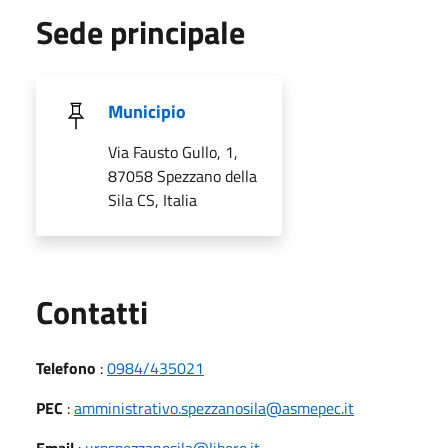
Sede principale
Municipio
Via Fausto Gullo, 1,
87058 Spezzano della
Sila CS, Italia
Utili
Contatti
Telefono
:
0984/435021
PEC
:
amministrativo.spezzanosila@asmepec.it
Email
:
urpspezzanosila@libero.it