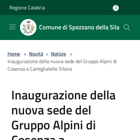
Salta al contenuto principale
Regione Calabria
Comune di Spezzano della Sila
Home
>
Novità
>
Notizie
>
Inaugurazione della nuova sede del Gruppo Alpini di
Cosenza a Camigliatello Silano
Inaugurazione della
nuova sede del
Gruppo Alpini di
Cosenza a