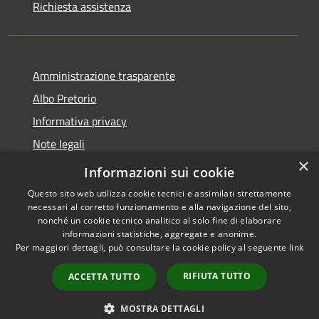
Richiesta assistenza
Amministrazione trasparente
Albo Pretorio
Informativa privacy
Note legali
×
Dichiarazione di accessibilità
Informazioni sui cookie
Questo sito web utilizza cookie tecnici e assimilati strettamente
necessari al corretto funzionamento e alla navigazione del sito,
nonché un cookie tecnico analitico al solo fine di elaborare
informazioni statistiche, aggregate e anonime.
RSS
Copyright © 2026 • Comune di
Per maggiori dettagli, può consultare la cookie policy al seguente
link
Accessibilità
Spezzano della Sila • Powered
Privacy
Municipium
Accesso
by
•
RIFIUTA TUTTO
ACCETTA TUTTO
Cookie
redazione
Mappa del sito
MOSTRA DETTAGLI